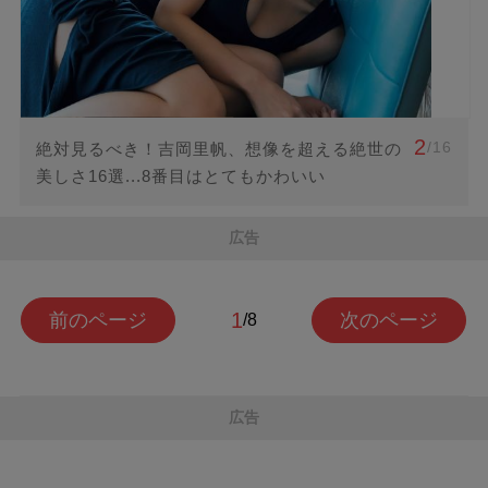
2
/16
絶対見るべき！吉岡里帆、想像を超える絶世の
美しさ16選...8番目はとてもかわいい
広告
1
前のページ
次のページ
/8
広告