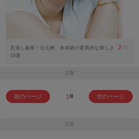
2
/15
見逃し厳禁！辻元舞、未体験の驚異的な美しさ
15選
広告
1
前のページ
次のページ
/8
広告