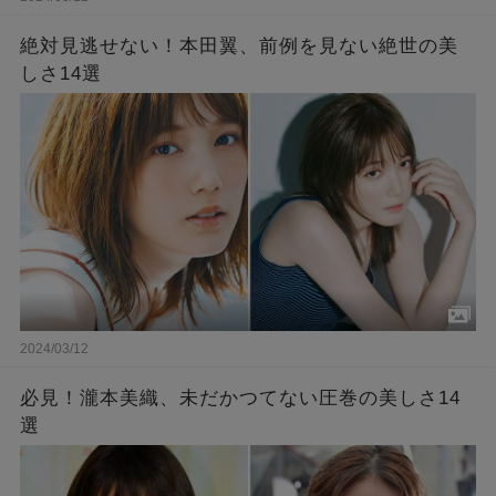
絶対見逃せない！本田翼、前例を見ない絶世の美
しさ14選
2024/03/12
必見！瀧本美織、未だかつてない圧巻の美しさ14
選