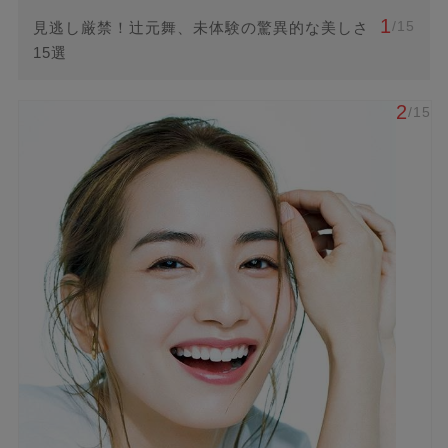
1
/15
見逃し厳禁！辻元舞、未体験の驚異的な美しさ
15選
2
/15