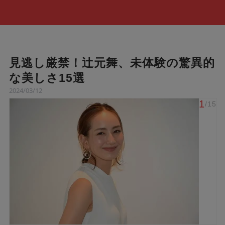
見逃し厳禁！辻元舞、未体験の驚異的
な美しさ15選
2024/03/12
1
/15